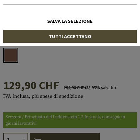
SALVA LA SELEZIONE
Numero di articolo:
10299231000
TUTTI ACCETTANO
Colore:
Deserto
129,90 CHF
294,90 CHF
(55.95% salvato)
IVA inclusa, più spese di spedizione
Svizzera / Principato del Lichtenstein 1-2 In stock, consegna in
giorni lavorativi