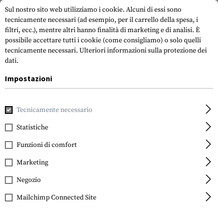
Sul nostro sito web utilizziamo i cookie. Alcuni di essi sono
tecnicamente necessari (ad esempio, per il carrello della spesa, i
filtri, ecc.), mentre altri hanno finalità di marketing e di analisi. È
possibile accettare tutti i cookie (come consigliamo) o solo quelli
tecnicamente necessari.
Ulteriori informazioni sulla protezione dei
dati.
Impostazioni
Casa
Outdoor e sopravvivenza
Luce
Torce
EYE30 XM-L
Tecnicamente necessario
EYE30 XM-L U2 Package
Statistiche
Funzioni di comfort
Marketing
Negozio
Mailchimp Connected Site