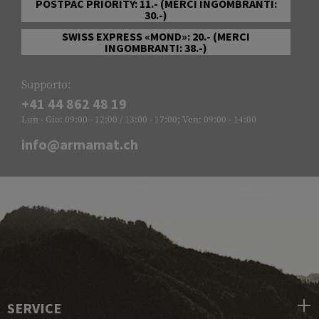
POSTPAC PRIORITY: 11.- (MERCI INGOMBRANTI:
30.-)
SWISS EXPRESS «MOND»: 20.- (MERCI
INGOMBRANTI: 38.-)
Supporto:
+41 44 862 48 19
Lun - Gio: 09:00 - 12:00 / 13:00 - 17:00; Ven: 09:00 - 14:00
info@armamat.ch
SERVICE