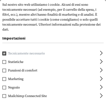
Sul nostro sito web utilizziamo i cookie. Alcuni di essi sono
tecnicamente necessari (ad esempio, per il carrello della spesa, i
filtri, ecc.), mentre altri hanno finalità di marketing e di analisi. È
possibile accettare tutti i cookie (come consigliamo) o solo quelli
tecnicamente necessari.
Ulteriori informazioni sulla protezione dei
dati.
Impostazioni
Casa
Attrezzatura Tattica
Sacchetti
Sacchetti per muni
Tecnicamente necessario
ITW Nexus
FastMag Gen III Belt
Statistiche
Funzioni di comfort
Marketing
Negozio
Mailchimp Connected Site