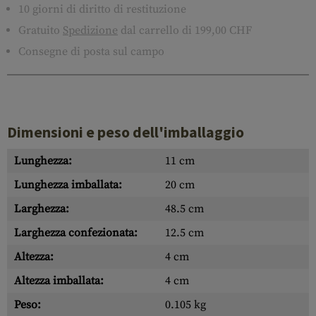
10 giorni di diritto di restituzione
Gratuito
Spedizione
dal carrello di 199,00 CHF
Consegne di posta sul campo
Dimensioni e peso dell'imballaggio
Lunghezza:
11 cm
Lunghezza imballata:
20 cm
Larghezza:
48.5 cm
Larghezza confezionata:
12.5 cm
Altezza:
4 cm
Altezza imballata:
4 cm
Peso:
0.105 kg