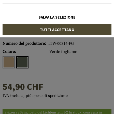
SALVA LA SELEZIONE
TUTTI ACCETTANO
Numero di articolo:
10325321300
Numero del produttore:
ITW-00314-FG
Colore:
Verde fogliame
54,90 CHF
IVA inclusa, più spese di spedizione
Svizzera / Principato del Lichtenstein 1-2 In stock, consegna in