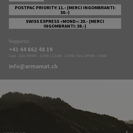
POSTPAC PRIORITY: 11.- (MERCI INGOMBRANTI:
30.-)
SWISS EXPRESS «MOND»: 20.- (MERCI
INGOMBRANTI: 38.-)
Supporto:
+41 44 862 48 19
Lun - Gio: 09:00 - 12:00 / 13:00 - 17:00; Ven: 09:00 - 14:00
info@armamat.ch