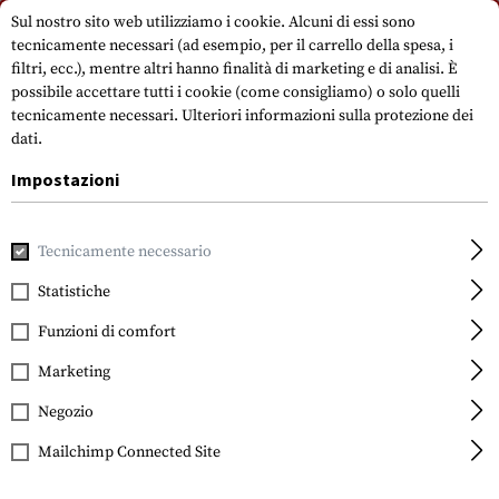
Si prega di notare che i tempi di consegna possono variare a causa di un
Sul nostro sito web utilizziamo i cookie. Alcuni di essi sono
giorno festivo su 15.08.2026.
tecnicamente necessari (ad esempio, per il carrello della spesa, i
filtri, ecc.), mentre altri hanno finalità di marketing e di analisi. È
possibile accettare tutti i cookie (come consigliamo) o solo quelli
tecnicamente necessari.
Ulteriori informazioni sulla protezione dei
dati.
Impostazioni
Casa
Attrezzatura Tattica
Toppe
Toppe in gomma
F
Tecnicamente necessario
Statistiche
JTG
Great Britain Rubber
Funzioni di comfort
Patch
Marketing
Negozio
Mailchimp Connected Site