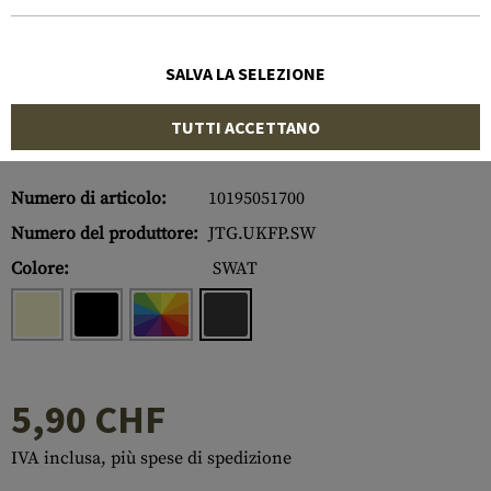
SALVA LA SELEZIONE
TUTTI ACCETTANO
Numero di articolo:
10195051700
Numero del produttore:
JTG.UKFP.SW
Colore:
SWAT
5,90 CHF
IVA inclusa, più spese di spedizione