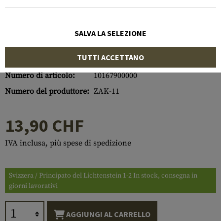
SALVA LA SELEZIONE
TUTTI ACCETTANO
Numero di articolo:
10167900000
Numero del produttore:
ZAK-11
13,90 CHF
IVA inclusa, più spese di spedizione
Svizzera / Principato del Lichtenstein 1-2 In stock, consegna in
giorni lavorativi
AGGIUNGI AL CARRELLO