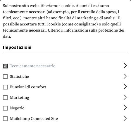
Sul nostro sito web utilizziamo i cookie. Alcuni di essi sono
tecnicamente necessari (ad esempio, per il carrello della spesa, i
filtri, ecc.), mentre altri hanno finalità di marketing e di analisi. È
possibile accettare tutti i cookie (come consigliamo) o solo quelli
tecnicamente necessari.
Ulteriori informazioni sulla protezione dei
dati.
Impostazioni
Casa
Equipment
Autodifesa
Manette
Handcuff Pocket
Tecnicamente necessario
ZAK Tools
Handcuff Pocket Key
Statistiche
Carbon Fiber /w Ring
Funzioni di comfort
Marketing
Negozio
Mailchimp Connected Site