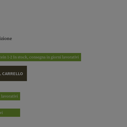
izione
tein 1-2 In stock, consegna in giorni lavorativi
L CARRELLO
 lavorativi
vi