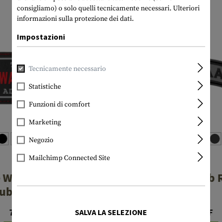
consigliamo) o solo quelli tecnicamente necessari.
Ulteriori
informazioni sulla protezione dei dati.
Impostazioni
Tecnicamente necessario
Statistiche
Funzioni di comfort
Marketing
Negozio
Mailchimp Connected Site
JTG
JTG
 Walhalla Ticket
Molon Labe Tab 
ubber Patch
Patch
7,90 CHF
4,90 CHF
SALVA LA SELEZIONE