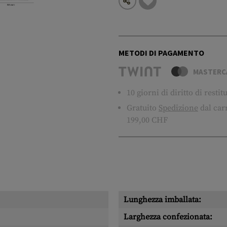
METODI DI PAGAMENTO
MASTERC
10 giorni di diritto di resti
Gratuito
Spedizione
dal carr
199,00 CHF
Lunghezza imballata:
Larghezza confezionata: