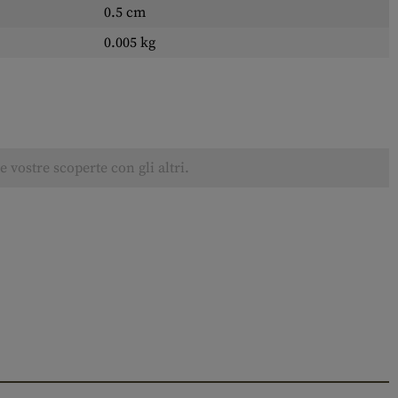
0.5 cm
0.005 kg
 vostre scoperte con gli altri.