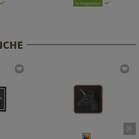
In magazzino
NCHE