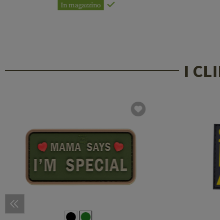
In magazzino
I C