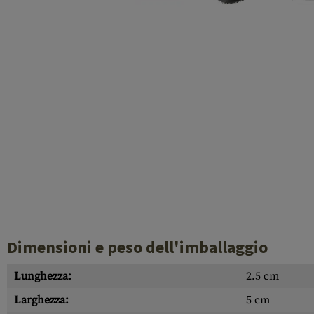
Cleaning Kits
Botti
Blocco a gas
Accessori
Dimensioni e peso dell'imballaggio
Lunghezza:
2.5 cm
Larghezza:
5 cm