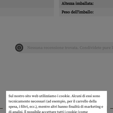
Altezza imballata:
Peso dell'imballo:
Nessuna recensione trovata. Condividete pure le
Sul nostro sito web utilizziamo i cookie. Alcuni di essi sono
tecnicamente necessari (ad esempio, per il carrello della
PRODOTTI INTERESSANTI
spesa, i filtri, ecc.), mentre altri hanno finalità di marketing e
di analisi. È possibile accettare tutti i cookie (come