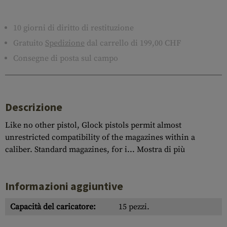
10 giorni di diritto di restituzione
Gratuito
Spedizione
dal carrello di 199,00 CHF
Consegne di posta sul campo
Descrizione
Like no other pistol, Glock pistols permit almost
unrestricted compatibility of the magazines within a
caliber. Standard magazines, for i...
Mostra di più
Informazioni aggiuntive
Capacità del caricatore:
15 pezzi.