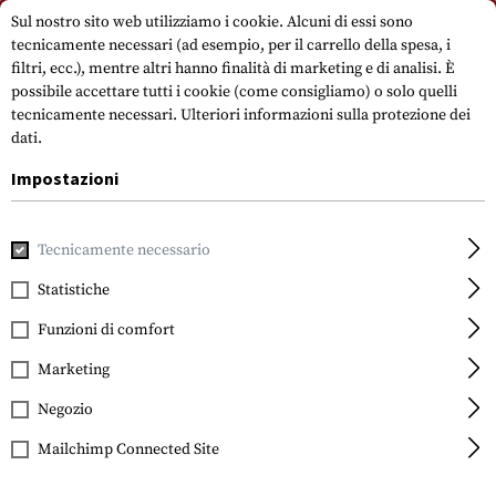
Si prega di notare che i tempi di consegna possono variare a causa di un
Sul nostro sito web utilizziamo i cookie. Alcuni di essi sono
giorno festivo su 15.08.2026.
tecnicamente necessari (ad esempio, per il carrello della spesa, i
filtri, ecc.), mentre altri hanno finalità di marketing e di analisi. È
possibile accettare tutti i cookie (come consigliamo) o solo quelli
tecnicamente necessari.
Ulteriori informazioni sulla protezione dei
dati.
Impostazioni
Casa
Accessori per pistole
Riviste
Caricatori per pistola
Tecnicamente necessario
Statistiche
Glock
Magazine for Glock 19
Funzioni di comfort
15rds
Marketing
Negozio
Mailchimp Connected Site