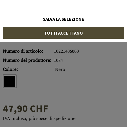
SALVA LA SELEZIONE
TUTTI ACCETTANO
Numero di articolo:
10221406000
Numero del produttore:
1084
Colore:
Nero
47,90 CHF
IVA inclusa, più spese di spedizione