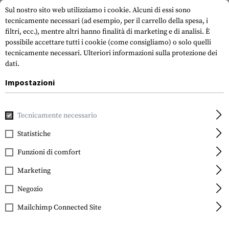
Sul nostro sito web utilizziamo i cookie. Alcuni di essi sono
tecnicamente necessari (ad esempio, per il carrello della spesa, i
filtri, ecc.), mentre altri hanno finalità di marketing e di analisi. È
possibile accettare tutti i cookie (come consigliamo) o solo quelli
tecnicamente necessari.
Ulteriori informazioni sulla protezione dei
dati.
Impostazioni
Casa
Accessori per pistole
Riviste
Caricatori per pistola
Tecnicamente necessario
Glock
Magazine Glock 27 9rds
Statistiche
Funzioni di comfort
Marketing
Negozio
Mailchimp Connected Site