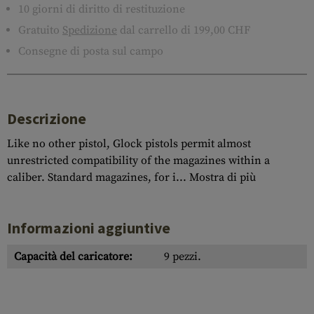
10 giorni di diritto di restituzione
Gratuito
Spedizione
dal carrello di 199,00 CHF
Consegne di posta sul campo
Descrizione
Like no other pistol, Glock pistols permit almost
unrestricted compatibility of the magazines within a
caliber. Standard magazines, for i...
Mostra di più
Informazioni aggiuntive
Capacità del caricatore:
9 pezzi.