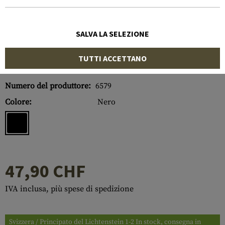
SALVA LA SELEZIONE
TUTTI ACCETTANO
Numero di articolo:
10221706000
Numero del produttore:
6579
Colore:
Nero
47,90 CHF
IVA inclusa, più spese di spedizione
Svizzera / Principato del Lichtenstein 1-2 In stock, consegna in