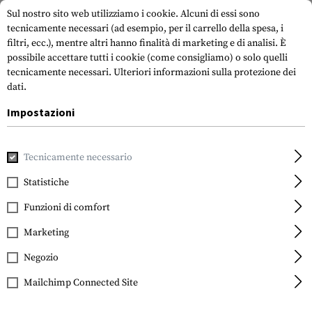
Sul nostro sito web utilizziamo i cookie. Alcuni di essi sono
tecnicamente necessari (ad esempio, per il carrello della spesa, i
filtri, ecc.), mentre altri hanno finalità di marketing e di analisi. È
possibile accettare tutti i cookie (come consigliamo) o solo quelli
tecnicamente necessari.
Ulteriori informazioni sulla protezione dei
dati.
Impostazioni
Casa
Accessori per pistole
Impugnature
Impugnature a 
Tecnicamente necessario
Magpul
MIAD Grip
Statistiche
Funzioni di comfort
Marketing
Negozio
Mailchimp Connected Site