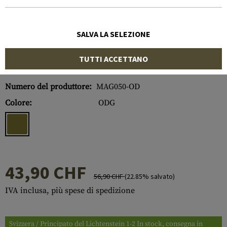
SALVA LA SELEZIONE
TUTTI ACCETTANO
Numero di articolo:
10293522500
Numero del produttore:
MAG050-OD
Colore:
ODG
43,90 CHF
56,90 CHF
(22.85% salvato)
IVA inclusa, più spese di spedizione
Svizzera / Principato del Lichtenstein 1-2 In stock, consegna in