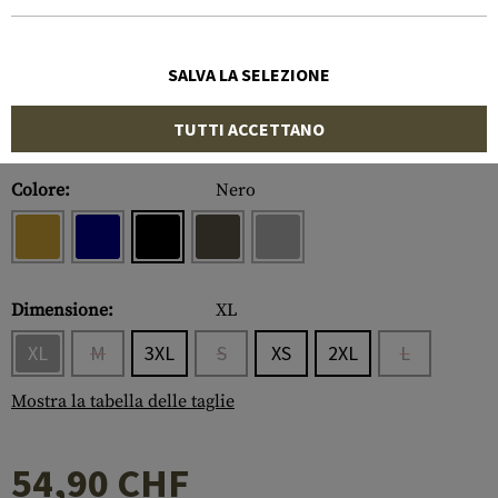
SALVA LA SELEZIONE
TUTTI ACCETTANO
Numero di articolo:
10262206040
Colore:
Nero
Dimensione:
XL
XL
M
3XL
S
XS
2XL
L
Mostra la tabella delle taglie
54,90 CHF