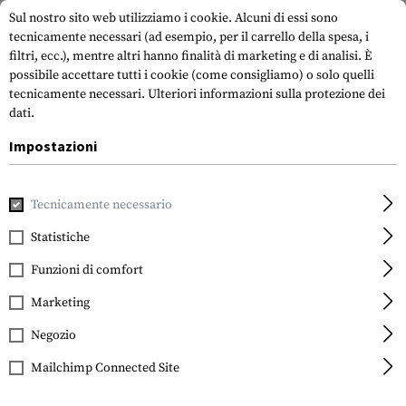
Sul nostro sito web utilizziamo i cookie. Alcuni di essi sono
tecnicamente necessari (ad esempio, per il carrello della spesa, i
filtri, ecc.), mentre altri hanno finalità di marketing e di analisi. È
possibile accettare tutti i cookie (come consigliamo) o solo quelli
tecnicamente necessari.
Ulteriori informazioni sulla protezione dei
dati.
Impostazioni
Casa
Indumenti
Shirts
Camicie tattiche
Mk.II Instruc
Tecnicamente necessario
Clawgear
Mk.II Instructor Shirt
Statistiche
Funzioni di comfort
Marketing
Negozio
Mailchimp Connected Site