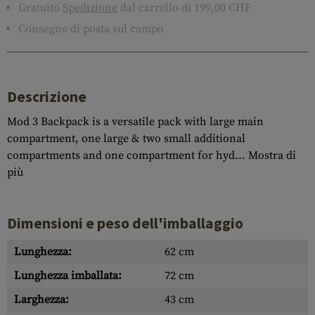
Gratuito
Spedizione
dal carrello di 199,00 CHF
Consegne di posta sul campo
Descrizione
Mod 3 Backpack is a versatile pack with large main
compartment, one large & two small additional
compartments and one compartment for hyd...
Mostra di
più
Dimensioni e peso dell'imballaggio
Lunghezza:
62 cm
Lunghezza imballata:
72 cm
Larghezza:
43 cm