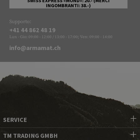
SWISS EXPRESS «MOND»: 20.- (MERCI
INGOMBRANTI: 38.-)
Supporto:
+41 44 862 48 19
Lun - Gio: 09:00 - 12:00 / 13:00 - 17:00; Ven: 09:00 - 14:00
info@armamat.ch
SERVICE
TM TRADING GMBH