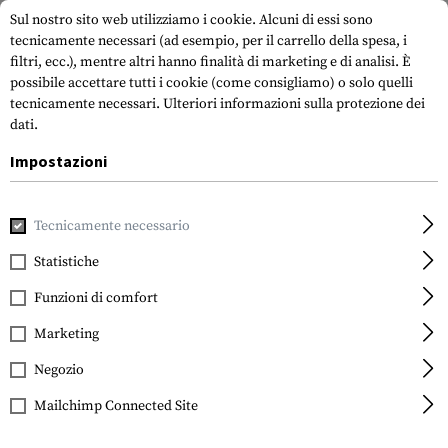
Sul nostro sito web utilizziamo i cookie. Alcuni di essi sono
tecnicamente necessari (ad esempio, per il carrello della spesa, i
filtri, ecc.), mentre altri hanno finalità di marketing e di analisi. È
possibile accettare tutti i cookie (come consigliamo) o solo quelli
tecnicamente necessari.
Ulteriori informazioni sulla protezione dei
dati.
Impostazioni
Casa
Equipment
Cargo e trasporto
Portante
Zaini
Tecnicamente necessario
Invader Gear
Mod 3 Day Backpack
Statistiche
Funzioni di comfort
Marketing
Negozio
Mailchimp Connected Site