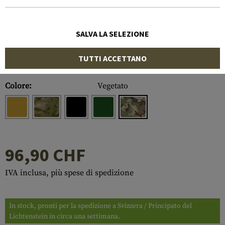
SALVA LA SELEZIONE
TUTTI ACCETTANO
Numero di articolo:
10262077600
Colore:
Vegetato
96,90 CHF
IVA inclusa, più spese di spedizione
In stock, pronti per la spedizione a Svizzera / Principato del
Lichtenstein in circa una settimana.