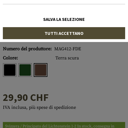
SALVA LA SELEZIONE
TUTTI ACCETTANO
Numero di articolo:
10264130900
Numero del produttore:
MAG412-FDE
Colore:
Terra scura
29,90 CHF
IVA inclusa, più spese di spedizione
Svizzera / Principato del Lichtenstein 1-2 In stock, consegna in