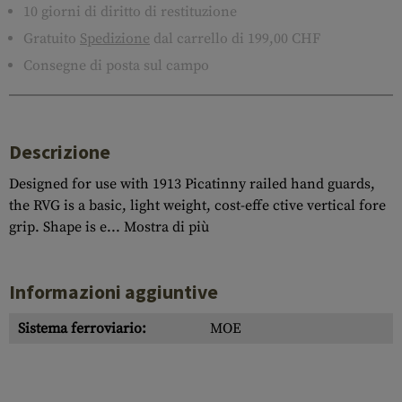
10 giorni di diritto di restituzione
Gratuito
Spedizione
dal carrello di 199,00 CHF
Consegne di posta sul campo
Descrizione
Designed for use with 1913 Picatinny railed hand guards,
the RVG is a basic, light weight, cost-effe ctive vertical fore
grip. Shape is e...
Mostra di più
Informazioni aggiuntive
Sistema ferroviario:
MOE