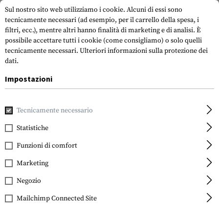
Sul nostro sito web utilizziamo i cookie. Alcuni di essi sono
tecnicamente necessari (ad esempio, per il carrello della spesa, i
filtri, ecc.), mentre altri hanno finalità di marketing e di analisi. È
possibile accettare tutti i cookie (come consigliamo) o solo quelli
tecnicamente necessari.
Ulteriori informazioni sulla protezione dei
dati.
Impostazioni
Casa
Accessori per pistole
Impugnature
Pinze anteriori
Tecnicamente necessario
Magpul
MOE RVG Grip
Statistiche
Funzioni di comfort
Marketing
Negozio
Mailchimp Connected Site