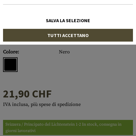
SALVA LA SELEZIONE
TUTTI ACCETTANO
Numero di articolo:
10240406000
Colore:
Nero
21,90 CHF
IVA inclusa, più spese di spedizione
Svizzera / Principato del Lichtenstein 1-2 In stock, consegna in
giorni lavorativi