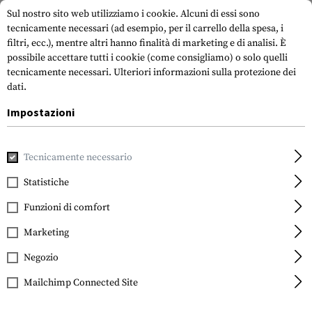
Sul nostro sito web utilizziamo i cookie. Alcuni di essi sono
tecnicamente necessari (ad esempio, per il carrello della spesa, i
filtri, ecc.), mentre altri hanno finalità di marketing e di analisi. È
possibile accettare tutti i cookie (come consigliamo) o solo quelli
tecnicamente necessari.
Ulteriori informazioni sulla protezione dei
dati.
Impostazioni
Casa
Attrezzatura Tattica
Sacchetti
Sacchetti per attr
Tecnicamente necessario
Frontline
NG Flashlight Holder
Statistiche
Funzioni di comfort
Marketing
Negozio
Mailchimp Connected Site