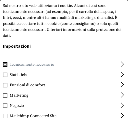
Sul nostro sito web utilizziamo i cookie. Alcuni di essi sono
tecnicamente necessari (ad esempio, per il carrello della spesa, i
filtri, ecc.), mentre altri hanno finalità di marketing e di analisi. È
possibile accettare tutti i cookie (come consigliamo) o solo quelli
tecnicamente necessari.
Ulteriori informazioni sulla protezione dei
dati.
Impostazioni
Casa
Equipment
Cargo e trasporto
Soft Cases
Rifle B
Tecnicamente necessario
SRC
Padded Rifle Case 86cm
Statistiche
Funzioni di comfort
Marketing
Negozio
Mailchimp Connected Site