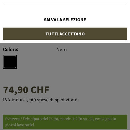
SALVA LA SELEZIONE
TUTTI ACCETTANO
Numero di articolo:
10156306000
Colore:
Nero
74,90 CHF
IVA inclusa, più spese di spedizione
Svizzera / Principato del Lichtenstein 1-2 In stock, consegna in
giorni lavorativi