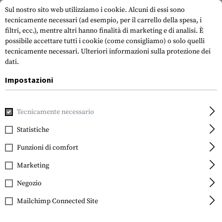
Sul nostro sito web utilizziamo i cookie. Alcuni di essi sono
tecnicamente necessari (ad esempio, per il carrello della spesa, i
filtri, ecc.), mentre altri hanno finalità di marketing e di analisi. È
possibile accettare tutti i cookie (come consigliamo) o solo quelli
tecnicamente necessari.
Ulteriori informazioni sulla protezione dei
dati.
Impostazioni
Casa
Attrezzatura Tattica
Fondine
Fondina in vita
Pa
Tecnicamente necessario
Paddle Holster für H&K USP
Compact Left Handed
Statistiche
Funzioni di comfort
Marketing
Negozio
Mailchimp Connected Site