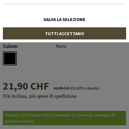
SALVA LA SELEZIONE
TUTTI ACCETTANO
Numero di articolo:
10213606000
Colore:
Nero
21,90 CHF
32,90 CHF
(33.43% salvato)
IVA inclusa, più spese di spedizione
Svizzera / Principato del Lichtenstein 1-2 In stock, consegna in
giorni lavorativi