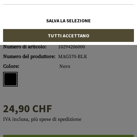
SALVA LA SELEZIONE
TUTTI ACCETTANO
Numero di articolo:
10294206000
Numero del produttore:
MAG570-BLK
Colore:
Nero
24,90 CHF
IVA inclusa, più spese di spedizione