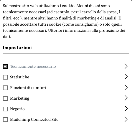
Sul nostro sito web utilizziamo i cookie. Alcuni di essi sono
tecnicamente necessari (ad esempio, per il carrello della spesa, i
filtri, ecc.), mentre altri hanno finalità di marketing e di analisi. È
possibile accettare tutti i cookie (come consigliamo) o solo quelli
tecnicamente necessari.
Ulteriori informazioni sulla protezione dei
dati.
Impostazioni
Casa
Accessori per pistole
Riviste
Rifle Magazines
PM
Tecnicamente necessario
Magpul
PMAG 30 Gen M2 MOE
Statistiche
Window
Funzioni di comfort
Marketing
Negozio
Mailchimp Connected Site