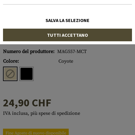
SALVA LA SELEZIONE
TUTTI ACCETTANO
Numero di articolo:
10294430100
Numero del produttore:
MAG557-MCT
Colore:
Coyote
24,90 CHF
IVA inclusa, più spese di spedizione
Fine Agosto di nuovo disponibile