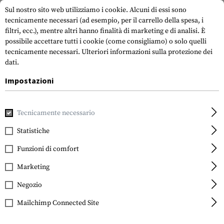
Sul nostro sito web utilizziamo i cookie. Alcuni di essi sono
tecnicamente necessari (ad esempio, per il carrello della spesa, i
filtri, ecc.), mentre altri hanno finalità di marketing e di analisi. È
possibile accettare tutti i cookie (come consigliamo) o solo quelli
tecnicamente necessari.
Ulteriori informazioni sulla protezione dei
dati.
Impostazioni
Casa
Accessori per pistole
Riviste
Rifle Magazines
PM
Tecnicamente necessario
Magpul
PMAG 30 Gen M3
Statistiche
Funzioni di comfort
Marketing
Negozio
Mailchimp Connected Site