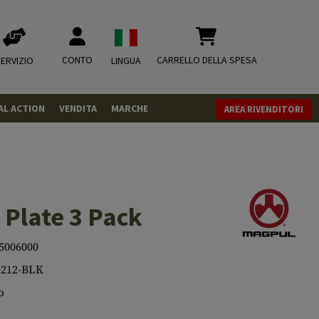
CONTO
CARRELLO DELLA SPESA
ERVIZIO
LINGUA
AL ACTION
VENDITA
MARCHE
AREA RIVENDITORI
PISTOLE
REVOLVER
FUCILI
Plate 3 Pack
MUNIZIONI
.43
5006000
.50
CO2
CO2
212-BLK
.68
CO2 Adapter
RIVISTA
o
MISCELLANEOUS