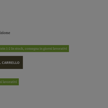
izione
tein 1-2 In stock, consegna in giorni lavorativi
L CARRELLO
i lavorativi