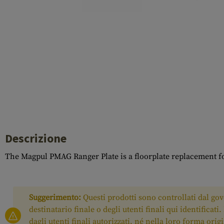
Cleaning Kits
Botti
Blocco a gas
Accessori
Descrizione
The Magpul PMAG Ranger Plate is a floorplate replacement
Suggerimento:
Questi prodotti sono controllati dal gove
destinatario finale o degli utenti finali qui identificat
dagli utenti finali autorizzati, né nella loro forma ori