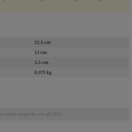
23.5 cm
13 cm
3.5 cm
0.075 kg
 vostre scoperte con gli altri.