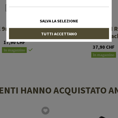
MAGPUL
MAGPUL
SALVA LA SELEZIONE
 9mm SMG 3 Pack
PMAG AK/AKM R
TUTTI ACCETTANO
Plate 3 Pac
17,90 CHF
37,90 CHF
In magazzino
In magazzino
LIENTI HANNO ACQUISTATO A