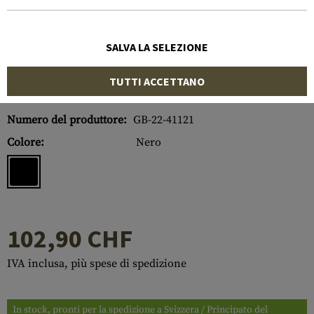
SALVA LA SELEZIONE
TUTTI ACCETTANO
Numero di articolo:
10217606000
Numero del produttore:
GB-22-41121
Colore:
Nero
102,90 CHF
IVA inclusa, più spese di spedizione
In stock, pronti per la spedizione a Svizzera / Principato del