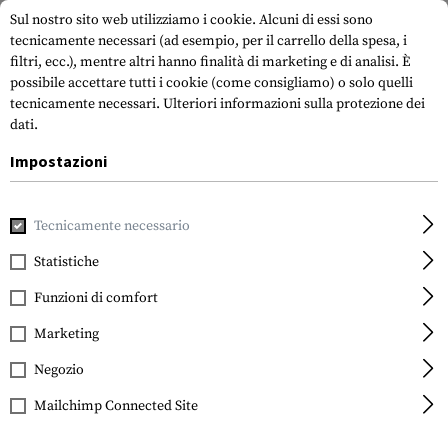
Sul nostro sito web utilizziamo i cookie. Alcuni di essi sono
tecnicamente necessari (ad esempio, per il carrello della spesa, i
filtri, ecc.), mentre altri hanno finalità di marketing e di analisi. È
possibile accettare tutti i cookie (come consigliamo) o solo quelli
tecnicamente necessari.
Ulteriori informazioni sulla protezione dei
dati.
Impostazioni
Casa
Equipment
Coltelli
Lama fissa
Prodigy Serrated
Tecnicamente necessario
Gerber
Prodigy Serrated Knife
Statistiche
Funzioni di comfort
Marketing
Negozio
Mailchimp Connected Site