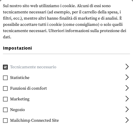
Sul nostro sito web utilizziamo i cookie. Alcuni di essi sono
tecnicamente necessari (ad esempio, per il carrello della spesa, i
filtri, ecc.), mentre altri hanno finalità di marketing e di analisi. È
possibile accettare tutti i cookie (come consigliamo) o solo quelli
tecnicamente necessari.
Ulteriori informazioni sulla protezione dei
dati.
Impostazioni
Casa
Equipment
Attrezzatura di protezione
Glassi
Gl
Tecnicamente necessario
Wiley X
PT-3 Package
Statistiche
Funzioni di comfort
Marketing
Negozio
Mailchimp Connected Site