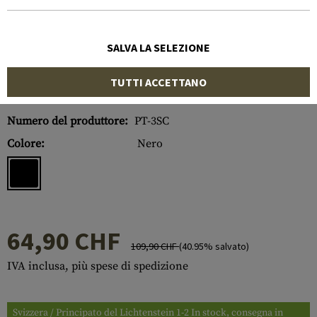
SALVA LA SELEZIONE
TUTTI ACCETTANO
Numero di articolo:
10248006000
Numero del produttore:
PT-3SC
Colore:
Nero
64,90 CHF
109,90 CHF
(40.95% salvato)
IVA inclusa, più spese di spedizione
Svizzera / Principato del Lichtenstein 1-2 In stock, consegna in