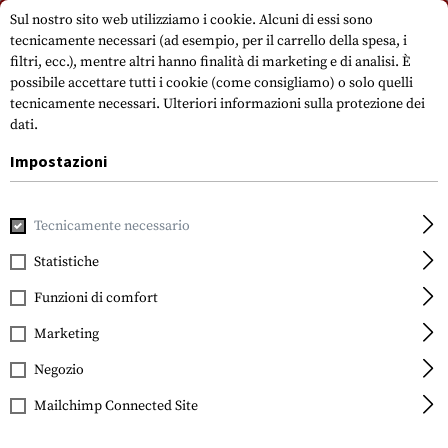
Si prega di notare che i tempi di consegna possono variare a causa di un
Sul nostro sito web utilizziamo i cookie. Alcuni di essi sono
giorno festivo su 15.08.2026.
tecnicamente necessari (ad esempio, per il carrello della spesa, i
filtri, ecc.), mentre altri hanno finalità di marketing e di analisi. È
possibile accettare tutti i cookie (come consigliamo) o solo quelli
tecnicamente necessari.
Ulteriori informazioni sulla protezione dei
dati.
Impostazioni
Casa
Attrezzatura Tattica
Toppe
Toppe in gomma
M
Tecnicamente necessario
Statistiche
JTG
Punisher Rubber Patch
Funzioni di comfort
Marketing
Negozio
Mailchimp Connected Site