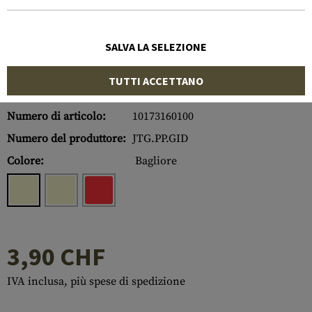
SALVA LA SELEZIONE
TUTTI ACCETTANO
Numero di articolo:
10173160100
Numero del produttore:
JTG.PP.GID
Colore:
Bagliore
3,90 CHF
IVA inclusa, più spese di spedizione