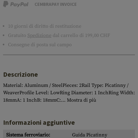
CEMBRAPAY INVOICE
10 giorni di diritto di restituzione
Gratuito
Spedizione
dal carrello di 199,00 CHF
Consegne di posta sul campo
Descrizione
Material: Aluminum / SteelPieces: 2Rail Type: Picatinny /
WeaverProfile Level: LowRing Diameter: 1 InchRing Width:
18mmA: 1 InchB: 18mmC:...
Mostra di più
Informazioni aggiuntive
Sistema ferroviario:
Guida Picatinny