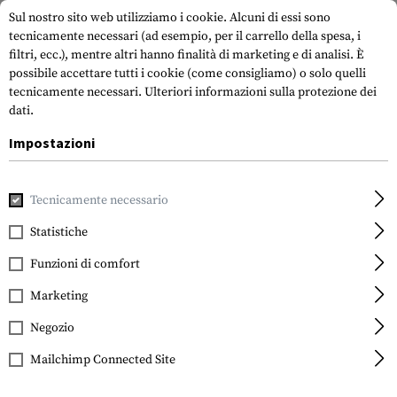
Sul nostro sito web utilizziamo i cookie. Alcuni di essi sono
tecnicamente necessari (ad esempio, per il carrello della spesa, i
filtri, ecc.), mentre altri hanno finalità di marketing e di analisi. È
possibile accettare tutti i cookie (come consigliamo) o solo quelli
tecnicamente necessari.
Ulteriori informazioni sulla protezione dei
dati.
Impostazioni
Casa
Accessori per pistole
Ottiche, mirini e supporti
Can
Tecnicamente necessario
Leapers
QD 25.4mm CNC Mount
Statistiche
Rings Low
Funzioni di comfort
Marketing
Negozio
Mailchimp Connected Site