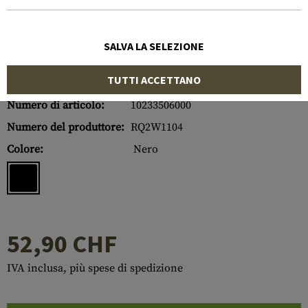
SALVA LA SELEZIONE
TUTTI ACCETTANO
Numero di articolo:
10233506000
Numero del produttore:
RQ2W1104
Colore:
Nero
52,90 CHF
IVA inclusa, più spese di spedizione