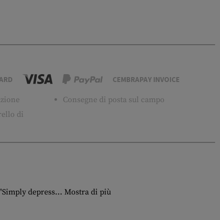
ARD
CEMBRAPAY INVOICE
tuzione
Consegne di posta sul campo
ello di
y"Simply depress...
Mostra di più