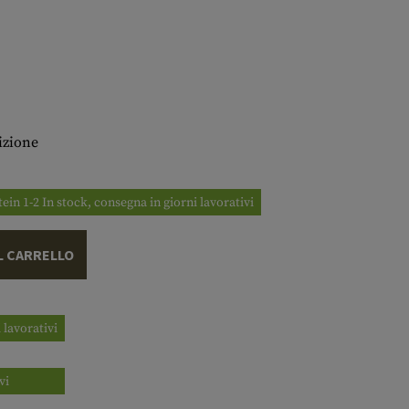
izione
tein 1-2 In stock, consegna in giorni lavorativi
L CARRELLO
 lavorativi
vi