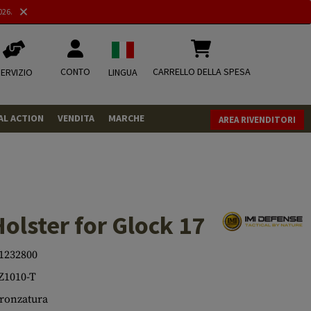
026.
CONTO
CARRELLO DELLA SPESA
ERVIZIO
LINGUA
AL ACTION
VENDITA
MARCHE
AREA RIVENDITORI
PISTOLE
REVOLVER
FUCILI
olster for Glock 17
MUNIZIONI
.43
.50
CO2
CO2
1232800
Z1010-T
.68
CO2 Adapter
RIVISTA
ronzatura
MISCELLANEOUS