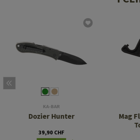
KA-BAR
Dozier Hunter
Mag Fl
T
39,90 CHF