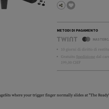
METODI DI PAGAMENTO
MASTERC
10 giorni di diritto di resti
Gratuito
Spedizione
dal carr
199,00 CHF
geSits where your trigger finger normally slides at "The Read