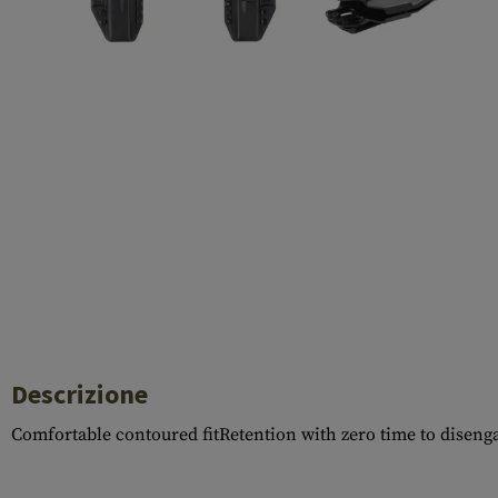
Case Deflectors
Cleaning Kits
Botti
Blocco a gas
Accessori
Descrizione
Comfortable contoured fitRetention with zero time to disenga