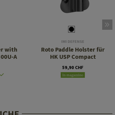
IMI DEFENSE
r with
Roto Paddle Holster für
300U-A
HK USP Compact
59,90 CHF
In magazzino
NCHE