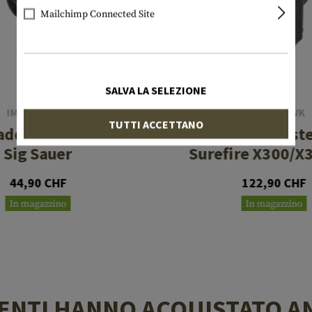
Mailchimp Connected Site
SALVA LA SELEZIONE
IMI DEFENSE
BLACKHAWK
TUTTI ACCETTANO
addle Holster für
Omnivore Holste
Sig Sauer
Surefire X300/X
44,90 CHF
122,90 CHF
In magazzino
In magazzino
LIENTI HANNO ACQUISTATO A