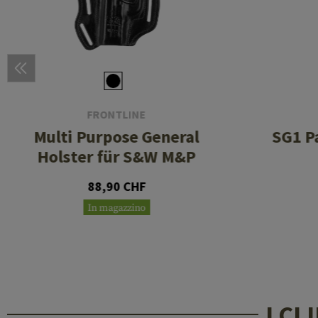
FRONTLINE
Multi Purpose General
SG1 P
Holster für S&W M&P
88,90 CHF
In magazzino
I C