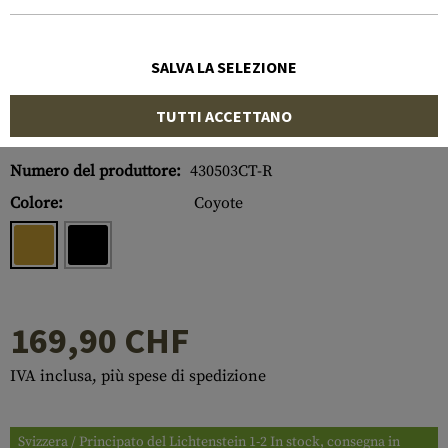
SALVA LA SELEZIONE
TUTTI ACCETTANO
Numero di articolo:
10110930100
Numero del produttore:
430503CT-R
Colore:
Coyote
169,90 CHF
IVA inclusa, più spese di spedizione
Svizzera / Principato del Lichtenstein 1-2 In stock, consegna in