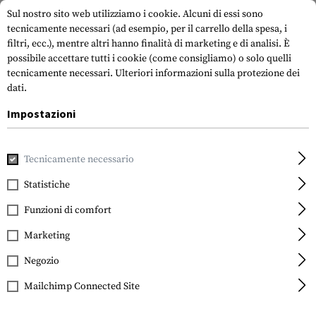
Sul nostro sito web utilizziamo i cookie. Alcuni di essi sono
tecnicamente necessari (ad esempio, per il carrello della spesa, i
filtri, ecc.), mentre altri hanno finalità di marketing e di analisi. È
possibile accettare tutti i cookie (come consigliamo) o solo quelli
tecnicamente necessari.
Ulteriori informazioni sulla protezione dei
dati.
Impostazioni
Casa
Attrezzatura Tattica
Fondine
Fondina a gamba te
Tecnicamente necessario
Blackhawk
SERPA Holster für 1911
Statistiche
Funzioni di comfort
Marketing
Negozio
Mailchimp Connected Site