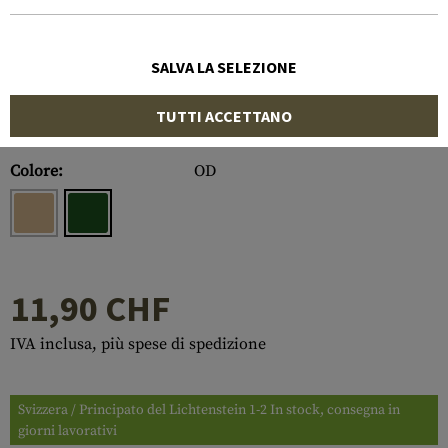
SALVA LA SELEZIONE
TUTTI ACCETTANO
Numero di articolo:
10107922000
Colore:
OD
11,90 CHF
IVA inclusa, più spese di spedizione
Svizzera / Principato del Lichtenstein 1-2 In stock, consegna in
giorni lavorativi