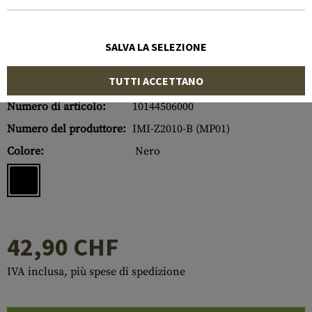
SALVA LA SELEZIONE
TUTTI ACCETTANO
Numero di articolo:
10144506000
Numero del produttore:
IMI-Z2010-B (MP01)
Colore:
Nero
42,90 CHF
IVA inclusa, più spese di spedizione