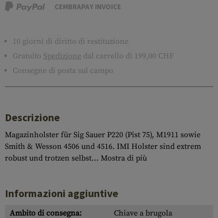
CEMBRAPAY INVOICE
10 giorni di diritto di restituzione
Gratuito
Spedizione
dal carrello di 199,00 CHF
Consegne di posta sul campo
Descrizione
Magazinholster für Sig Sauer P220 (Pist 75), M1911 sowie
Smith & Wesson 4506 und 4516. IMI Holster sind extrem
robust und trotzen selbst...
Mostra di più
Informazioni aggiuntive
Ambito di consegna:
Chiave a brugola