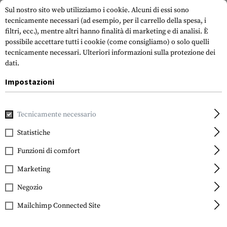
Sul nostro sito web utilizziamo i cookie. Alcuni di essi sono
tecnicamente necessari (ad esempio, per il carrello della spesa, i
filtri, ecc.), mentre altri hanno finalità di marketing e di analisi. È
possibile accettare tutti i cookie (come consigliamo) o solo quelli
tecnicamente necessari.
Ulteriori informazioni sulla protezione dei
dati.
Impostazioni
Casa
Attrezzatura Tattica
Sacchetti
Sacchetti per muni
Tecnicamente necessario
IMI Defense
Single Row Double
Statistiche
Magazine Pouch
Funzioni di comfort
Marketing
Negozio
Mailchimp Connected Site