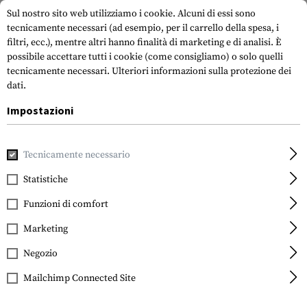
Sul nostro sito web utilizziamo i cookie. Alcuni di essi sono
tecnicamente necessari (ad esempio, per il carrello della spesa, i
filtri, ecc.), mentre altri hanno finalità di marketing e di analisi. È
possibile accettare tutti i cookie (come consigliamo) o solo quelli
tecnicamente necessari.
Ulteriori informazioni sulla protezione dei
dati.
Impostazioni
Casa
Attrezzatura Tattica
Toppe
Toppe in gomma
M
Tecnicamente necessario
JTG
SOF Skull Badge Rubber
Statistiche
Patch
Funzioni di comfort
Marketing
Negozio
Mailchimp Connected Site