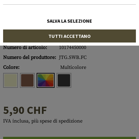
SALVA LA SELEZIONE
TUTTI ACCETTANO
Numero di articolo:
10174450000
Numero del produttore:
JTG.SWB.FC
Colore:
Multicolore
5,90 CHF
IVA inclusa, più spese di spedizione