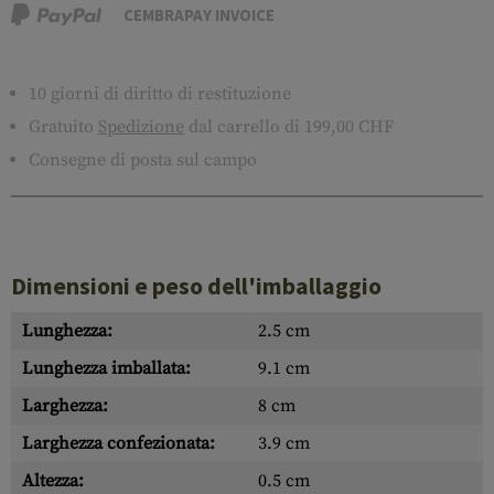
CEMBRAPAY INVOICE
10 giorni di diritto di restituzione
Gratuito
Spedizione
dal carrello di 199,00 CHF
Consegne di posta sul campo
Dimensioni e peso dell'imballaggio
Lunghezza:
2.5 cm
Lunghezza imballata:
9.1 cm
Larghezza:
8 cm
Larghezza confezionata:
3.9 cm
Altezza:
0.5 cm