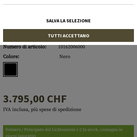
SALVA LA SELEZIONE
TUTTI ACCETTANO
Numero di articolo:
10162006000
Colore:
Nero
3.795,00 CHF
IVA inclusa, più spese di spedizione
Svizzera / Principato del Lichtenstein 1-2 In stock, consegna in
giorni lavorativi