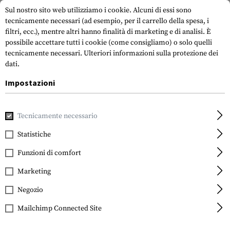
Sul nostro sito web utilizziamo i cookie. Alcuni di essi sono
tecnicamente necessari (ad esempio, per il carrello della spesa, i
filtri, ecc.), mentre altri hanno finalità di marketing e di analisi. È
possibile accettare tutti i cookie (come consigliamo) o solo quelli
tecnicamente necessari.
Ulteriori informazioni sulla protezione dei
dati.
Impostazioni
Casa
Accessori per pistole
Ottiche, mirini e supporti
Can
Tecnicamente necessario
Elcan
SpecterDR DFOV156-C1
Statistiche
5.56
Funzioni di comfort
Marketing
Negozio
Mailchimp Connected Site