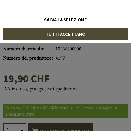
SALVA LA SELEZIONE
TUTTI ACCETTANO
Numero di articolo:
10266800000
Numero del produttore:
4197
19,90 CHF
IVA inclusa, più spese di spedizione
Svizzera / Principato del Lichtenstein 1-2 In stock, consegna in
giorni lavorativi