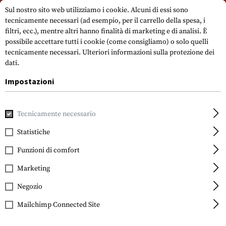
Si prega di notare che i tempi di consegna possono variare a causa di un
Sul nostro sito web utilizziamo i cookie. Alcuni di essi sono
giorno festivo su 15.08.2026.
tecnicamente necessari (ad esempio, per il carrello della spesa, i
filtri, ecc.), mentre altri hanno finalità di marketing e di analisi. È
possibile accettare tutti i cookie (come consigliamo) o solo quelli
tecnicamente necessari.
Ulteriori informazioni sulla protezione dei
dati.
Impostazioni
Casa
Accessori per pistole
Ottiche, mirini e supporti
Mir
Tecnicamente necessario
Statistiche
Glock
Steel Rear Sight 6.5mm
Funzioni di comfort
Marketing
Negozio
Mailchimp Connected Site