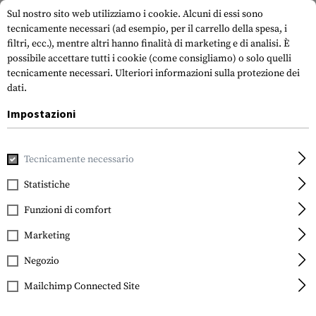
Sul nostro sito web utilizziamo i cookie. Alcuni di essi sono
tecnicamente necessari (ad esempio, per il carrello della spesa, i
filtri, ecc.), mentre altri hanno finalità di marketing e di analisi. È
possibile accettare tutti i cookie (come consigliamo) o solo quelli
tecnicamente necessari.
Ulteriori informazioni sulla protezione dei
dati.
Impostazioni
Casa
Accessori per pistole
Ottiche, mirini e supporti
Mir
Tecnicamente necessario
Glock
Steel Rear Sight 6.9mm
Statistiche
Funzioni di comfort
Marketing
Negozio
Mailchimp Connected Site