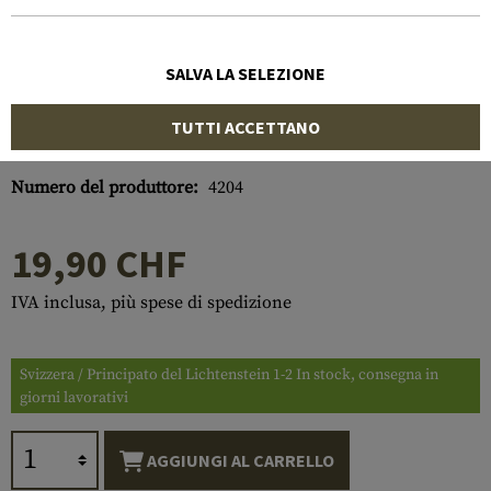
SALVA LA SELEZIONE
TUTTI ACCETTANO
Numero di articolo:
10266900000
Numero del produttore:
4204
19,90 CHF
IVA inclusa, più spese di spedizione
Svizzera / Principato del Lichtenstein 1-2 In stock, consegna in
giorni lavorativi
AGGIUNGI AL CARRELLO