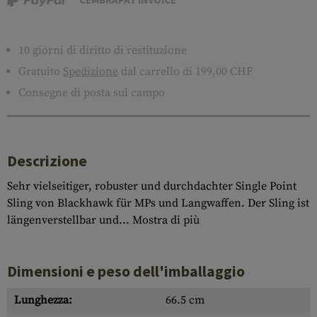
10 giorni di diritto di restituzione
Gratuito
Spedizione
dal carrello di 199,00 CHF
Consegne di posta sul campo
Descrizione
Sehr vielseitiger, robuster und durchdachter Single Point
Sling von Blackhawk für MPs und Langwaffen. Der Sling ist
längenverstellbar und...
Mostra di più
Dimensioni e peso dell'imballaggio
Lunghezza:
66.5 cm