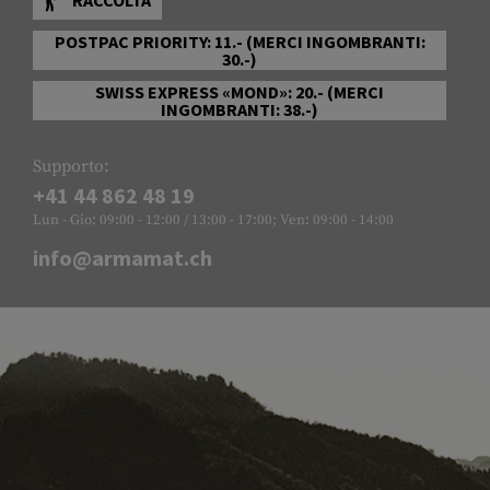
POSTPAC PRIORITY: 11.- (MERCI INGOMBRANTI:
30.-)
SWISS EXPRESS «MOND»: 20.- (MERCI
INGOMBRANTI: 38.-)
Supporto:
+41 44 862 48 19
Lun - Gio: 09:00 - 12:00 / 13:00 - 17:00; Ven: 09:00 - 14:00
info@armamat.ch