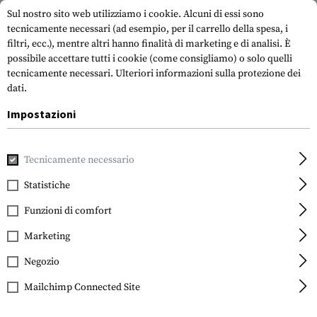
Sul nostro sito web utilizziamo i cookie. Alcuni di essi sono
tecnicamente necessari (ad esempio, per il carrello della spesa, i
filtri, ecc.), mentre altri hanno finalità di marketing e di analisi. È
possibile accettare tutti i cookie (come consigliamo) o solo quelli
tecnicamente necessari.
Ulteriori informazioni sulla protezione dei
dati.
Impostazioni
Casa
Attrezzatura Tattica
Slings
1-Point Slings
Stor
Tecnicamente necessario
Blackhawk
Storm Sling QD
Statistiche
Funzioni di comfort
Marketing
Negozio
Mailchimp Connected Site