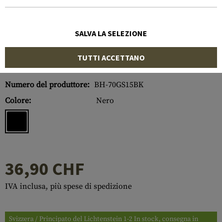
SALVA LA SELEZIONE
TUTTI ACCETTANO
Numero di articolo:
10168206000
Numero del produttore:
BH-70GS15BK
Colore:
Nero
36,90 CHF
IVA inclusa, più spese di spedizione
Svizzera / Principato del Lichtenstein 1-2 In stock, consegna in