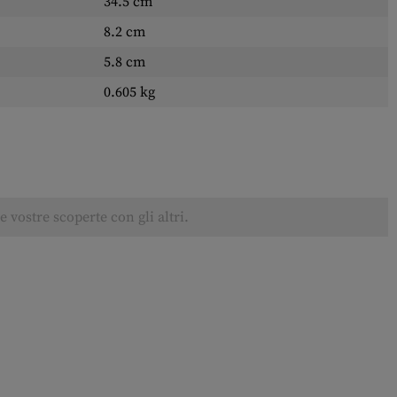
34.5 cm
8.2 cm
5.8 cm
0.605 kg
 vostre scoperte con gli altri.