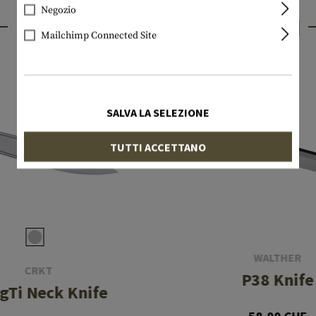
Negozio
PRODOTTI INTERESSANTI
Mailchimp Connected Site
SALVA LA SELEZIONE
TUTTI ACCETTANO
WALTHER
CRKT
P38 Knife
gTi Neck Knife