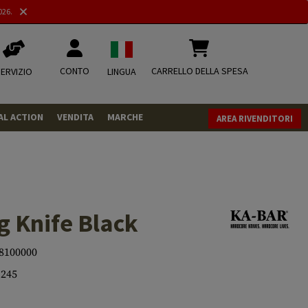
026.
CONTO
CARRELLO DELLA SPESA
ERVIZIO
LINGUA
AL ACTION
VENDITA
MARCHE
AREA RIVENDITORI
PISTOLE
REVOLVER
FUCILI
g Knife Black
MUNIZIONI
.43
.50
CO2
CO2
8100000
245
.68
CO2 Adapter
RIVISTA
MISCELLANEOUS