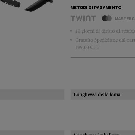
METODI DI PAGAMENTO
MASTERC
10 giorni di diritto di resti
Gratuito
Spedizione
dal carr
199,00 CHF
Lunghezza della lama: