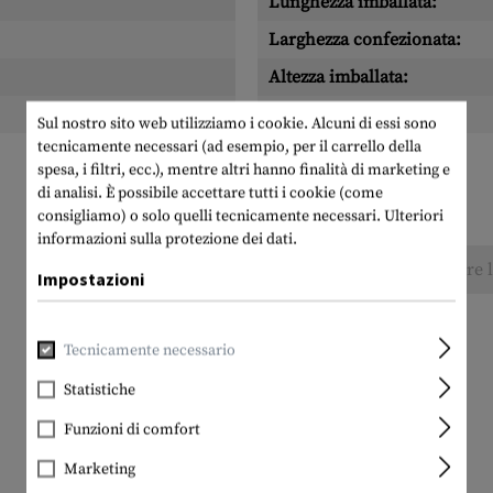
Lunghezza imballata:
Larghezza confezionata:
Altezza imballata:
Peso dell'imballo:
Sul nostro sito web utilizziamo i cookie. Alcuni di essi sono
tecnicamente necessari (ad esempio, per il carrello della
spesa, i filtri, ecc.), mentre altri hanno finalità di marketing e
di analisi. È possibile accettare tutti i cookie (come
consigliamo) o solo quelli tecnicamente necessari.
Ulteriori
informazioni sulla protezione dei dati.
Nessuna recensione trovata. Condividete pure le
Impostazioni
Tecnicamente necessario
Statistiche
Funzioni di comfort
Marketing