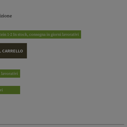
izione
tein 1-2 In stock, consegna in giorni lavorativi
L CARRELLO
 lavorativi
vi