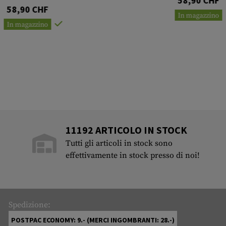
58,90 CHF
58,90 CHF
In magazzino
In magazzino
11192 ARTICOLO IN STOCK
Tutti gli articoli in stock sono
effettivamente in stock presso di noi!
Spedizione:
POSTPAC ECONOMY: 9.- (MERCI INGOMBRANTI: 28.-)