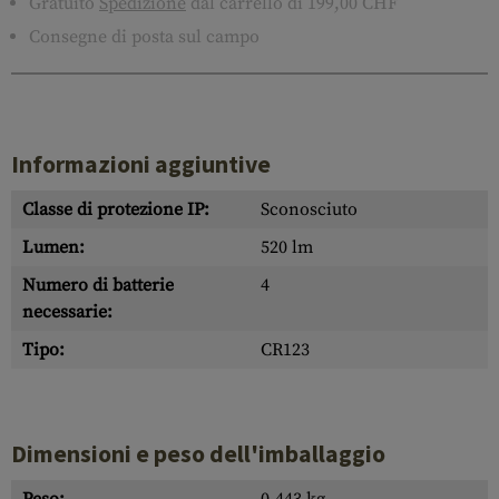
Gratuito
Spedizione
dal carrello di 199,00 CHF
Consegne di posta sul campo
Informazioni aggiuntive
Classe di protezione IP:
Sconosciuto
Lumen:
520 lm
Numero di batterie
4
necessarie:
Tipo:
CR123
Dimensioni e peso dell'imballaggio