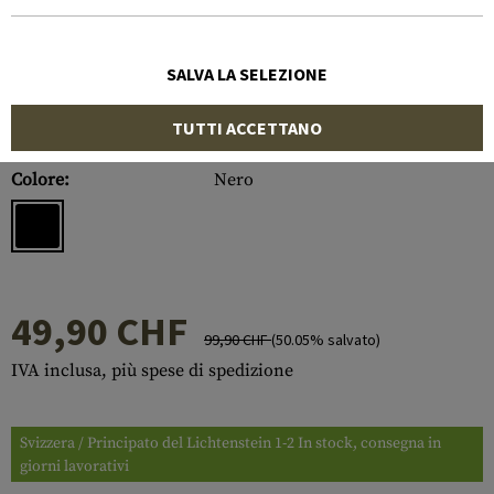
SALVA LA SELEZIONE
TUTTI ACCETTANO
Numero di articolo:
10299506000
Colore:
Nero
49,90 CHF
99,90 CHF
(50.05% salvato)
IVA inclusa, più spese di spedizione
Svizzera / Principato del Lichtenstein 1-2 In stock, consegna in
giorni lavorativi