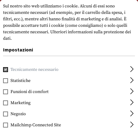
Si prega di notare che i tempi di consegna possono variare a causa di un
Sul nostro sito web utilizziamo i cookie. Alcuni di essi sono
giorno festivo su 15.08.2026.
tecnicamente necessari (ad esempio, per il carrello della spesa, i
filtri, ecc.), mentre altri hanno finalità di marketing e di analisi. È
possibile accettare tutti i cookie (come consigliamo) o solo quelli
tecnicamente necessari.
Ulteriori informazioni sulla protezione dei
dati.
Impostazioni
Casa
Outdoor e sopravvivenza
Luce
Torce
TF40 XM-L 
Tecnicamente necessario
TF40 XM-L U2
Statistiche
Funzioni di comfort
Marketing
Negozio
Mailchimp Connected Site