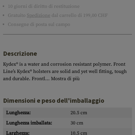
10 giorni di diritto di restituzione
Gratuito
Spedizione
dal carrello di 199,00 CHF
Consegne di posta sul campo
Descrizione
Kydex® is a water and corrosion resistant polymer. Front
Line’s Kydex® holsters are solid and yet well fitting, tough
and durable. Frontl...
Mostra di più
Dimensioni e peso dell'imballaggio
Lunghezza:
20.5 cm
Lunghezza imballata:
30 cm
Larghezza:
10.5 cm