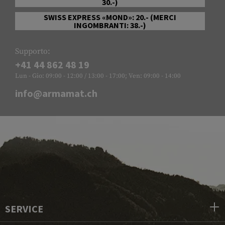
30.-)
SWISS EXPRESS «MOND»: 20.- (MERCI
INGOMBRANTI: 38.-)
Supporto:
+41 44 862 48 19
Lun - Gio: 09:00 - 12:00 / 13:00 - 17:00; Ven: 09:00 - 14:00
info@armamat.ch
SERVICE