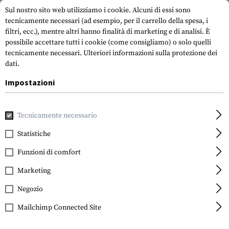
Sul nostro sito web utilizziamo i cookie. Alcuni di essi sono
tecnicamente necessari (ad esempio, per il carrello della spesa, i
filtri, ecc.), mentre altri hanno finalità di marketing e di analisi. È
possibile accettare tutti i cookie (come consigliamo) o solo quelli
tecnicamente necessari.
Ulteriori informazioni sulla protezione dei
dati.
Impostazioni
Casa
Attrezzatura Tattica
Fondine
Fondina in vita
Th
Tecnicamente necessario
Frontline
Thumb-Break Kydex
Statistiche
Holster für Glock 19
Funzioni di comfort
Paddle
Marketing
Negozio
Mailchimp Connected Site