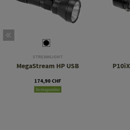
STREAMLIGHT
MegaStream HP USB
P10iX
174,90 CHF
In magazzino