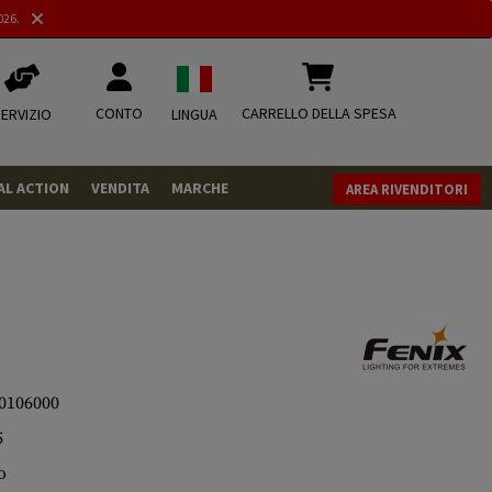
026.
CONTO
CARRELLO DELLA SPESA
ERVIZIO
LINGUA
AL ACTION
VENDITA
MARCHE
AREA RIVENDITORI
PISTOLE
REVOLVER
FUCILI
MUNIZIONI
.43
.50
CO2
CO2
0106000
5
.68
CO2 Adapter
RIVISTA
o
MISCELLANEOUS