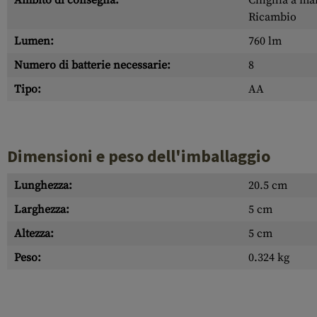
Ambito di consegna:
Cinghia a man
Ricambio
Lumen:
760 lm
Numero di batterie necessarie:
8
Tipo:
AA
Dimensioni e peso dell'imballaggio
Lunghezza:
20.5 cm
Larghezza:
5 cm
Altezza:
5 cm
Peso:
0.324 kg