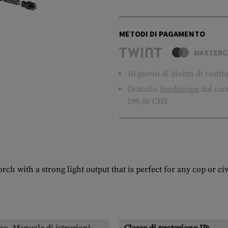
METODI DI PAGAMENTO
MASTERC
10 giorni di diritto di resti
Gratuito
Spedizione
dal carr
199,00 CHF
ch with a strong light output that is perfect for any cop or civ