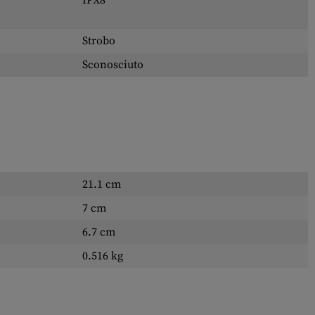
IPX8
Strobo
Sconosciuto
21.1 cm
7 cm
6.7 cm
0.516 kg