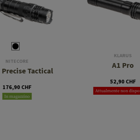
KLARUS
NITECORE
A1 Pro
 Precise Tactical
52,90 CHF
176,90 CHF
Attualmente non dispo
In magazzino