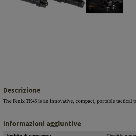
Case Deflectors
Cleaning Kits
Botti
Blocco a gas
Accessori
Descrizione
The Fenix TK45 is an innovative, compact, portable tactical tor
Informazioni aggiuntive