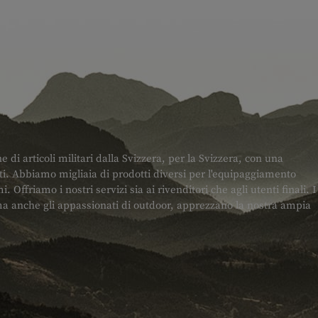
di articoli militari dalla Svizzera, per la Svizzera, con una
. Abbiamo migliaia di prodotti diversi per l'equipaggiamento
i. Offriamo i nostri servizi sia ai rivenditori che agli utenti finali. I
, ma anche gli appassionati di outdoor, apprezzano la nostra ampia