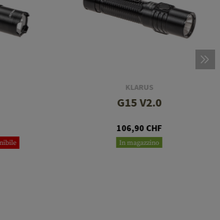
KLARUS
G15 V2.0
106,90 CHF
nibile
In magazzino