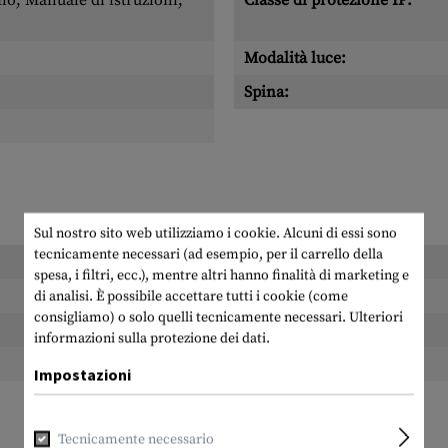
o, Manuale di istruzioni,
Classe di protezione IP:
Modalità luce:
Spina:
Sul nostro sito web utilizziamo i cookie. Alcuni di essi sono
tecnicamente necessari (ad esempio, per il carrello della
Lunghezza imballata:
spesa, i filtri, ecc.), mentre altri hanno finalità di marketing e
Larghezza confezionata:
di analisi. È possibile accettare tutti i cookie (come
consigliamo) o solo quelli tecnicamente necessari.
Ulteriori
Altezza imballata:
informazioni sulla protezione dei dati.
Peso dell'imballo:
Impostazioni
Tecnicamente necessario