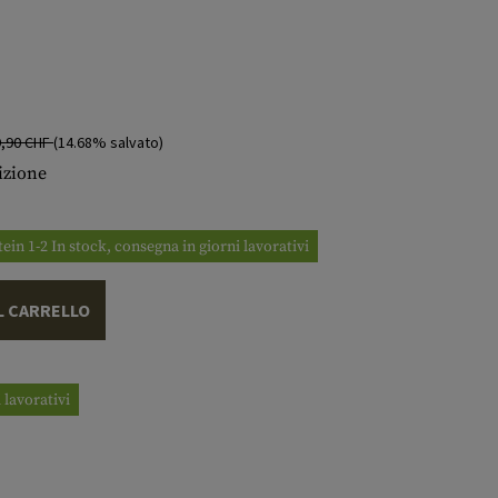
9,90 CHF
(14.68% salvato)
izione
tein 1-2 In stock, consegna in giorni lavorativi
L CARRELLO
 lavorativi