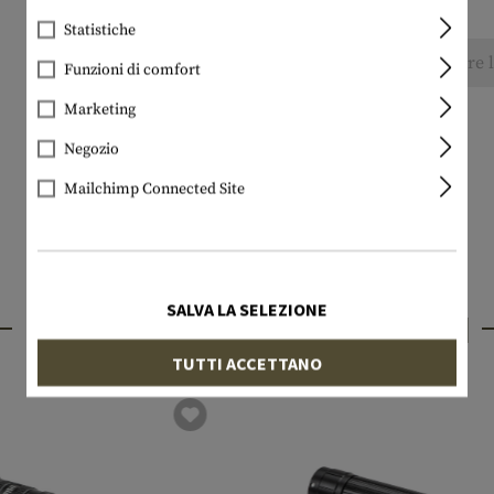
Statistiche
Nessuna recensione trovata. Condividete pure le
Funzioni di comfort
Marketing
Negozio
Mailchimp Connected Site
SALVA LA SELEZIONE
PRODOTTI INTERESSANTI
TUTTI ACCETTANO