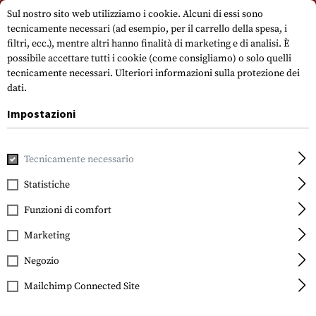
Si prega di notare che i tempi di consegna possono variare a causa di un
Sul nostro sito web utilizziamo i cookie. Alcuni di essi sono
giorno festivo su 15.08.2026.
tecnicamente necessari (ad esempio, per il carrello della spesa, i
filtri, ecc.), mentre altri hanno finalità di marketing e di analisi. È
possibile accettare tutti i cookie (come consigliamo) o solo quelli
tecnicamente necessari.
Ulteriori informazioni sulla protezione dei
dati.
Impostazioni
Casa
Accessori per pistole
Rotaie
Speciale
Tri-Rail P
Tecnicamente necessario
Statistiche
CAA Tactical
Tri-Rail Picatinny
Funzioni di comfort
Mount
Marketing
Negozio
Mailchimp Connected Site