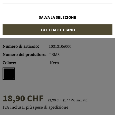
SALVA LA SELEZIONE
TUTTI ACCETTANO
Numero di articolo:
10313106000
Numero del produttore:
TRM3
Colore:
Nero
18,90 CHF
22,90 CHF
(17.47% salvato)
IVA inclusa, più spese di spedizione