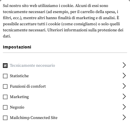
Sul nostro sito web utilizziamo i cookie. Alcuni di essi sono
tecnicamente necessari (ad esempio, per il carrello della spesa, i
filtri, ecc.), mentre altri hanno finalità di marketing e di analisi. È
possibile accettare tutti i cookie (come consigliamo) o solo quelli
tecnicamente necessari.
Ulteriori informazioni sulla protezione dei
dati.
Impostazioni
Casa
Equipment
Autodifesa
Manette
Window Punch
Tecnicamente necessario
ZAK Tools
Window Punch
Statistiche
Funzioni di comfort
Marketing
Negozio
Mailchimp Connected Site