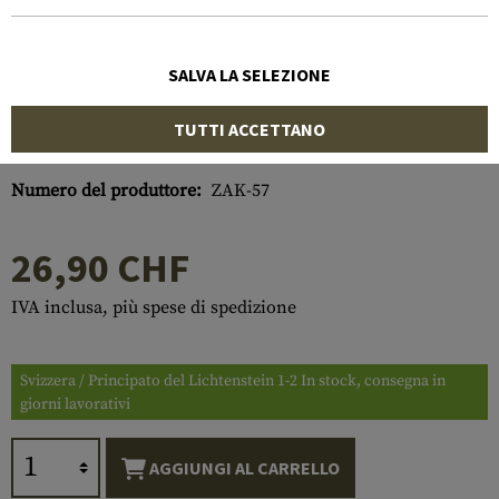
SALVA LA SELEZIONE
TUTTI ACCETTANO
Numero di articolo:
10167700000
Numero del produttore:
ZAK-57
26,90 CHF
IVA inclusa, più spese di spedizione
Svizzera / Principato del Lichtenstein 1-2 In stock, consegna in
giorni lavorativi
AGGIUNGI AL CARRELLO