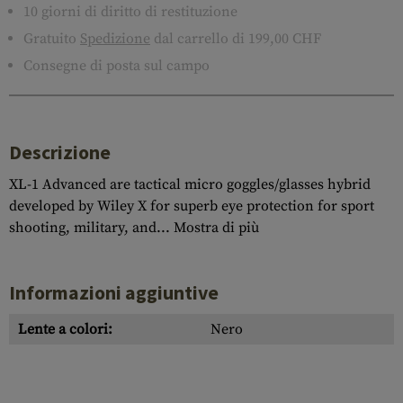
10 giorni di diritto di restituzione
Gratuito
Spedizione
dal carrello di 199,00 CHF
Consegne di posta sul campo
Descrizione
XL-1 Advanced are tactical micro goggles/glasses hybrid
developed by Wiley X for superb eye protection for sport
shooting, military, and...
Mostra di più
Informazioni aggiuntive
Lente a colori:
Nero