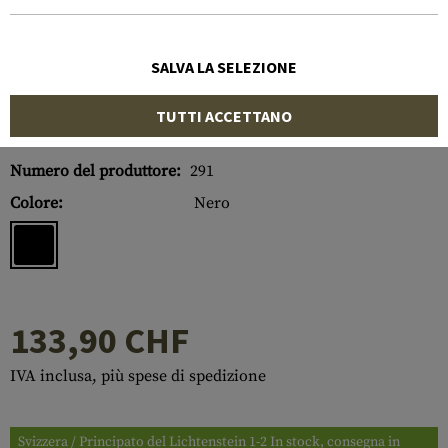
SALVA LA SELEZIONE
TUTTI ACCETTANO
Numero di articolo:
10215606000
Numero del produttore:
291
Colore:
Nero
133,90 CHF
IVA inclusa, più spese di spedizione
Svizzera / Principato del Lichtenstein 1-2 In stock, consegna in