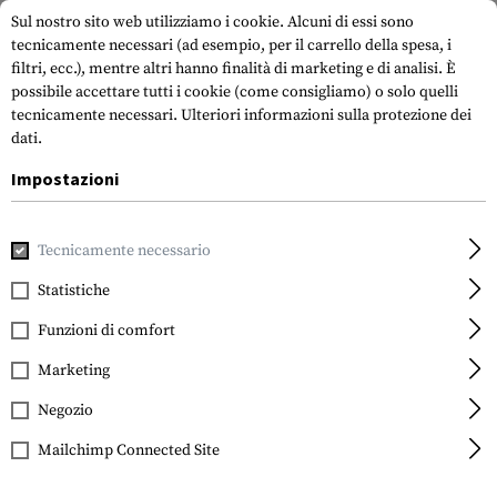
Sul nostro sito web utilizziamo i cookie. Alcuni di essi sono
tecnicamente necessari (ad esempio, per il carrello della spesa, i
filtri, ecc.), mentre altri hanno finalità di marketing e di analisi. È
possibile accettare tutti i cookie (come consigliamo) o solo quelli
tecnicamente necessari.
Ulteriori informazioni sulla protezione dei
dati.
Impostazioni
Casa
Equipment
Attrezzatura di protezione
Glassi
Gl
Tecnicamente necessario
Wiley X
XL-1 Advanced Goggles
Statistiche
Funzioni di comfort
Marketing
Negozio
Mailchimp Connected Site