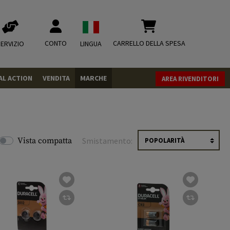
CONTO
CARRELLO DELLA SPESA
ERVIZIO
LINGUA
AL ACTION
VENDITA
MARCHE
AREA RIVENDITORI
PISTOLE
REVOLVER
FUCILI
Vista compatta
Smistamento:
MUNIZIONI
.43
.50
CO2
CO2
.68
CO2 Adapter
RIVISTA
MISCELLANEOUS