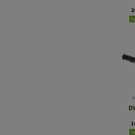
2
I
D
1
I