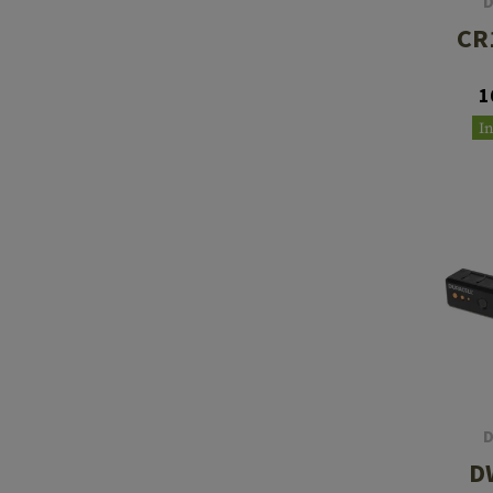
Cleaning Kits
Botti
CR
Blocco a gas
1
Accessori
I
D