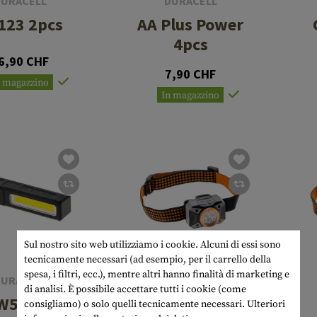
DURACELL
DURACELL
123 2pcs
AA Plus Power
4pcs
6,90 CHF
7,90 CHF
n magazzino
In magazzino
Sul nostro sito web utilizziamo i cookie. Alcuni di essi sono
tecnicamente necessari (ad esempio, per il carrello della
spesa, i filtri, ecc.), mentre altri hanno finalità di marketing e
DURACELL
DURACELL
di analisi. È possibile accettare tutti i cookie (come
W500SE
DH450SE
consigliamo) o solo quelli tecnicamente necessari.
Ulteriori