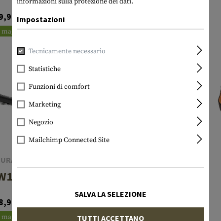
informazioni sulla protezione dei dati.
9,90 CHF
26,90 CHF
Impostazioni
n magazzino
In magazzino
Tecnicamente necessario
Statistiche
Funzioni di comfort
Marketing
Negozio
Mailchimp Connected Site
DURACELL
DURACELL
W100SE
DF150SE
SALVA LA SELEZIONE
8,90 CHF
17,90 CHF
n magazzino
In magazzino
TUTTI ACCETTANO