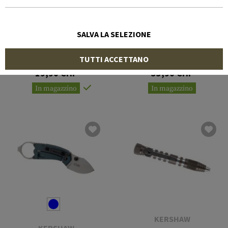
SALVA LA SELEZIONE
KERSHAW
KERSHAW
Downforce Multi Tool
Ultra-Tek Knife Sharpener
TUTTI ACCETTANO
19,90 CHF
33,90 CHF
In magazzino
In magazzino
KERSHAW