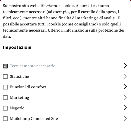
Si prega di notare che i tempi di consegna possono variare a causa di un
Sul nostro sito web utilizziamo i cookie. Alcuni di essi sono
giorno festivo su 15.08.2026.
tecnicamente necessari (ad esempio, per il carrello della spesa, i
filtri, ecc.), mentre altri hanno finalità di marketing e di analisi. È
possibile accettare tutti i cookie (come consigliamo) o solo quelli
tecnicamente necessari.
Ulteriori informazioni sulla protezione dei
dati.
Impostazioni
Marche
Skala Medica
Tecnicamente necessario
Statistiche
FILTRO
Funzioni di comfort
Marketing
Negozio
Mailchimp Connected Site