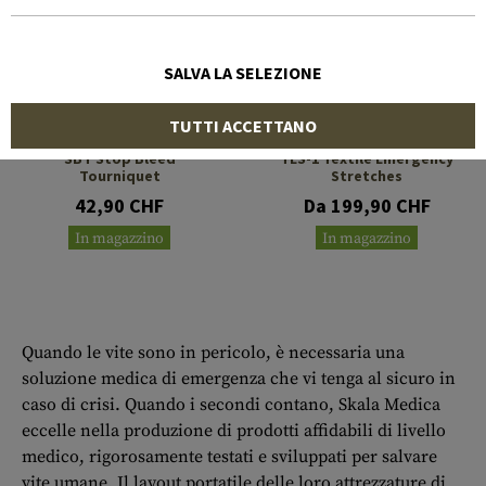
SALVA LA SELEZIONE
TUTTI ACCETTANO
SKALA MEDICA
SKALA MEDICA
SBT Stop Bleed
TES-1 Textile Emergency
Tourniquet
Stretches
42,90 CHF
Da 199,90 CHF
In magazzino
In magazzino
Quando le vite sono in pericolo, è necessaria una
soluzione medica di emergenza che vi tenga al sicuro in
caso di crisi. Quando i secondi contano, Skala Medica
eccelle nella produzione di prodotti affidabili di livello
medico, rigorosamente testati e sviluppati per salvare
vite umane. Il layout portatile delle loro attrezzature di