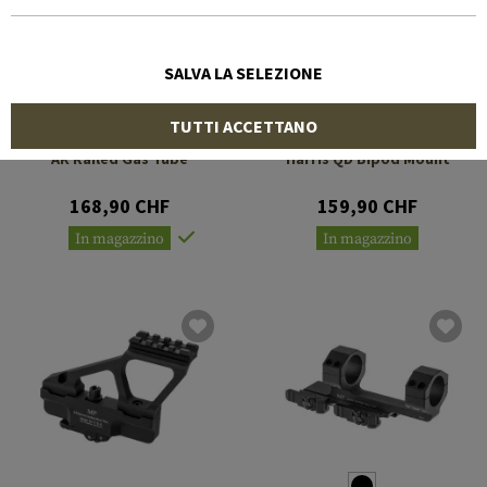
SALVA LA SELEZIONE
TUTTI ACCETTANO
MIDWEST INDUSTRIES
MIDWEST INDUSTRIES
AK Railed Gas Tube
Harris QD Bipod Mount
168,90 CHF
159,90 CHF
In magazzino
In magazzino