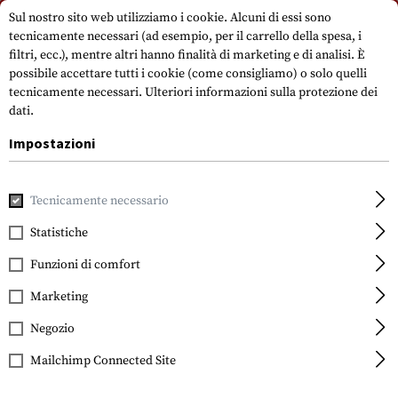
Si prega di notare che i tempi di consegna possono variare a causa di un
Sul nostro sito web utilizziamo i cookie. Alcuni di essi sono
giorno festivo su 15.08.2026.
tecnicamente necessari (ad esempio, per il carrello della spesa, i
filtri, ecc.), mentre altri hanno finalità di marketing e di analisi. È
possibile accettare tutti i cookie (come consigliamo) o solo quelli
tecnicamente necessari.
Ulteriori informazioni sulla protezione dei
dati.
Impostazioni
Marche
Midwest Industries
Tecnicamente necessario
Statistiche
FILTRO
Funzioni di comfort
Marketing
Negozio
Mailchimp Connected Site