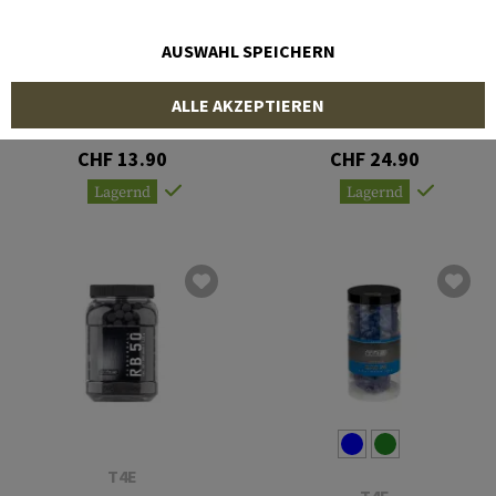
AUSWAHL SPEICHERN
T4E
T4E
ALLE AKZEPTIEREN
.50 Practice RUB 50 1.23g
.50 Performance RUB 50
100rds
Prec 0.75g 50rds
CHF 13.90
CHF 24.90
Lagernd
Lagernd
T4E