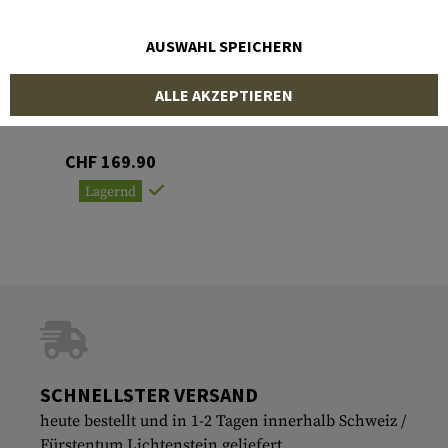
AUSWAHL SPEICHERN
MANTA
ALLE AKZEPTIEREN
M2 .50 cal Barrel Sleeve
CHF 169.90
Lagernd
SCHNELLSTER VERSAND
heute bestellt und in 1-2 Tagen innerhalb Schweiz /
Fürstentum Lichtenstein geliefert