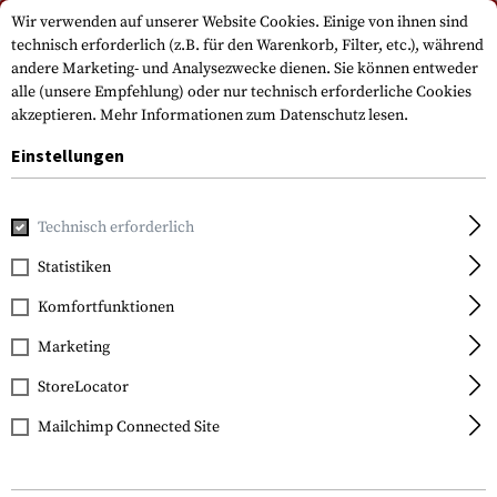
Bitte beachten Sie, dass die Lieferzeiten auf Grund eines Feiertags am
Wir verwenden auf unserer Website Cookies. Einige von ihnen sind
15.08.2026 abweichen können
technisch erforderlich (z.B. für den Warenkorb, Filter, etc.), während
andere Marketing- und Analysezwecke dienen. Sie können entweder
alle (unsere Empfehlung) oder nur technisch erforderliche Cookies
akzeptieren.
Mehr Informationen zum Datenschutz lesen.
Einstellungen
Technisch erforderlich
Home
Outdoor & Survival
Licht
Montagen & Zubehör
Statistiken
Komfortfunktionen
FILTER
Marketing
StoreLocator
SALE
Mailchimp Connected Site