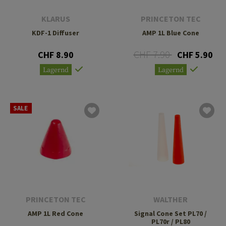
KLARUS
PRINCETON TEC
KDF-1 Diffuser
AMP 1L Blue Cone
CHF 7.90
CHF 8.90
CHF 5.90
Lagernd
Lagernd
SALE
PRINCETON TEC
WALTHER
AMP 1L Red Cone
Signal Cone Set PL70 /
PL70r / PL80