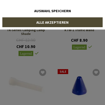
AUSWAHL SPEICHERN
ALLE AKZEPTIEREN
FENIX
KLARUS
TK-Series Camping Lamp
KTW-1 Traffic Wand
Shade
CHF 12.90
CHF 8.90
CHF 10.90
Lagernd
Lagernd
SALE