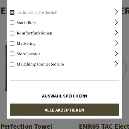
TESTEN PRODUKTE IN DIESE
Technisch erforderlich
Statistiken
Komfortfunktionen
Marketing
StoreLocator
Mailchimp Connected Site
AUSWAHL SPEICHERN
ALLE AKZEPTIEREN
GLOCK
NITECORE
 Perfection Towel
EMR05 TAC Elect