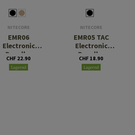
NITECORE
NITECORE
EMR06
EMR05 TAC
Electronic
Electronic
Repeller
Repeller
CHF 22.90
CHF 18.90
Lagernd
Lagernd