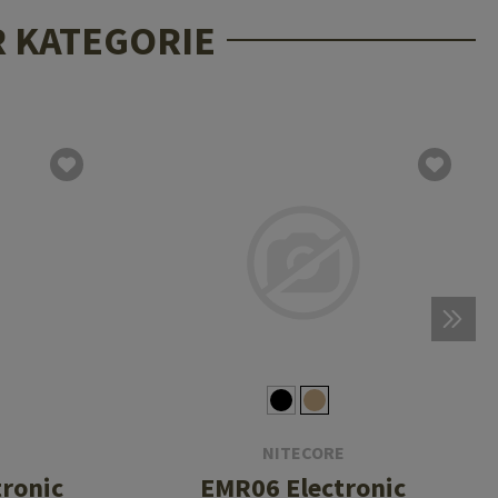
R KATEGORIE
NITECORE
ronic
EMR06 Electronic