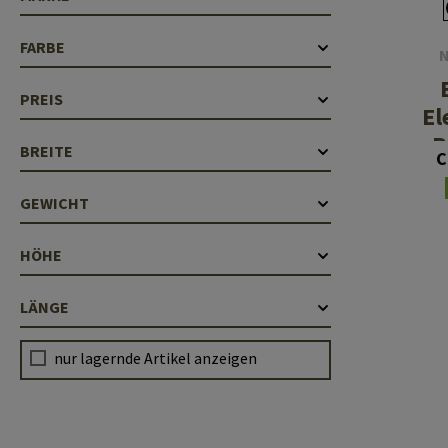
Laufhüllen
FARBE
Gasblöcke
PREIS
Diverses
El
R
BREITE
C
GEWICHT
HÖHE
LÄNGE
nur lagernde Artikel anzeigen