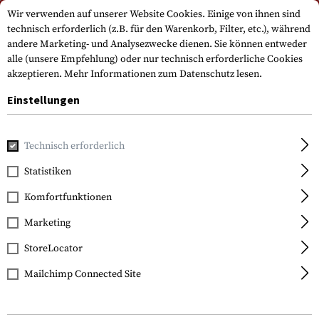
Bitte beachten Sie, dass die Lieferzeiten auf Grund eines Feiertags am
Wir verwenden auf unserer Website Cookies. Einige von ihnen sind
15.08.2026 abweichen können
technisch erforderlich (z.B. für den Warenkorb, Filter, etc.), während
andere Marketing- und Analysezwecke dienen. Sie können entweder
alle (unsere Empfehlung) oder nur technisch erforderliche Cookies
akzeptieren.
Mehr Informationen zum Datenschutz lesen.
Einstellungen
Technisch erforderlich
Home
Waffenzubehör
Schäfte
Wangenauflagen
Statistiken
Komfortfunktionen
FILTER
Marketing
StoreLocator
Mailchimp Connected Site