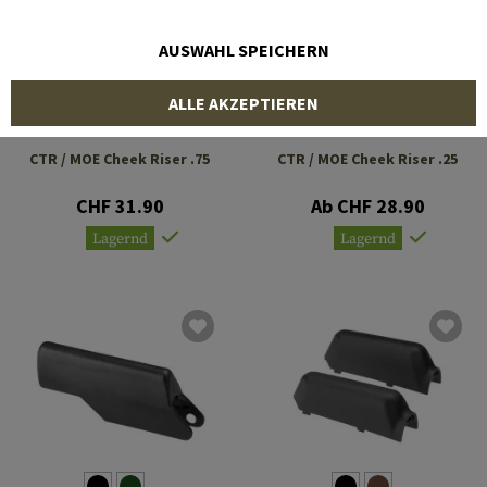
AUSWAHL SPEICHERN
ALLE AKZEPTIEREN
MAGPUL
MAGPUL
CTR / MOE Cheek Riser .75
CTR / MOE Cheek Riser .25
CHF 31.90
Ab CHF 28.90
Lagernd
Lagernd