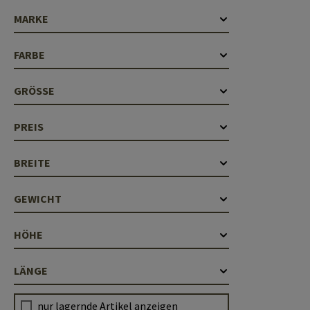
Laufhüllen
MARKE
Gasblöcke
FARBE
Diverses
GRÖSSE
PREIS
BREITE
GEWICHT
HÖHE
LÄNGE
nur lagernde Artikel anzeigen