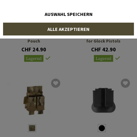
AUSWAHL SPEICHERN
TEMPLAR'S GEAR
IMI DEFENSE
ALLE AKZEPTIEREN
Fast Pistol Magazine
Double Magazine Pouch
Pouch
for Glock Pistols
CHF 24.90
CHF 42.90
Lagernd
Lagernd