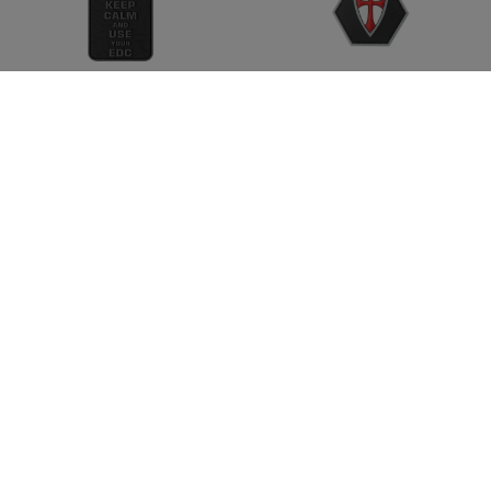
JTG
JTG
Keep Calm EDC Rubber
Recte Faciendo Shield
Patch
Rubber Patch
CHF 6.90
CHF 5.90
Lagernd
Lagernd