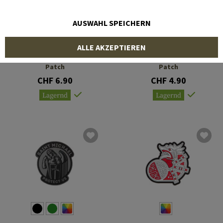
AUSWAHL SPEICHERN
JTG
JTG
ALLE AKZEPTIEREN
Wildseelsorge Rubber
Sexiest Man Alive Rubber
Patch
Patch
CHF 6.90
CHF 4.90
Lagernd
Lagernd