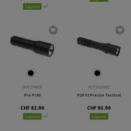
Lagernd
WALTHER
NITECORE
Pro PL80
P20 V2 Precise Tactical
CHF 82.90
CHF 93.90
Lagernd
Lagernd