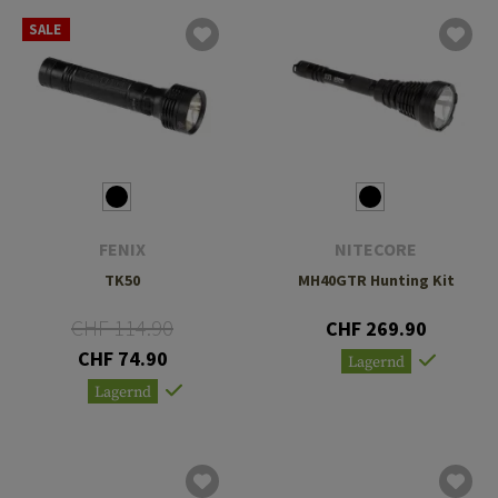
SALE
FENIX
NITECORE
TK50
MH40GTR Hunting Kit
CHF 114.90
CHF 269.90
CHF 74.90
Lagernd
Lagernd