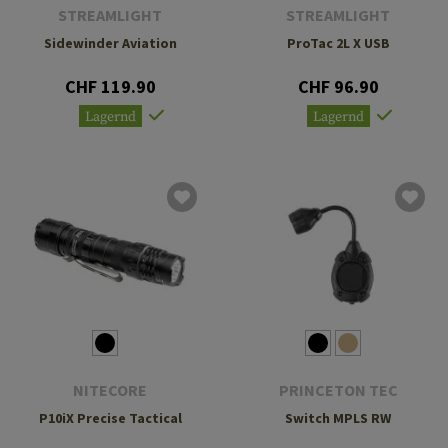
STREAMLIGHT
STREAMLIGHT
Sidewinder Aviation
ProTac 2L X USB
CHF 119.90
CHF 96.90
Lagernd
Lagernd
NITECORE
PRINCETON TEC
P10iX Precise Tactical
Switch MPLS RW