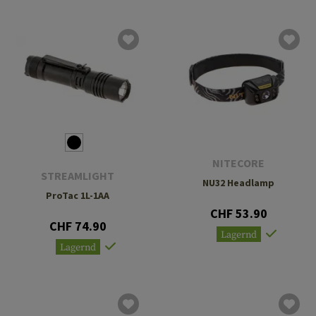
NITECORE
STREAMLIGHT
NU32 Headlamp
ProTac 1L-1AA
CHF 53.90
CHF 74.90
Lagernd
Lagernd