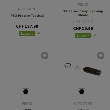
FENIX
NITECORE
TK-Series Camping Lamp
Shade
P30i Precise Tactical
CHF 12.90
CHF 187.90
CHF 10.90
Lagernd
Lagernd
FENIX
NITECORE
LD30
Tube V2