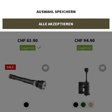
AUSWAHL SPEICHERN
KLARUS
KLARUS
ALLE AKZEPTIEREN
XT1A 2018 Upgraded
XT11S
CHF 63.90
CHF 94.90
Lagernd
Lagernd
SALE