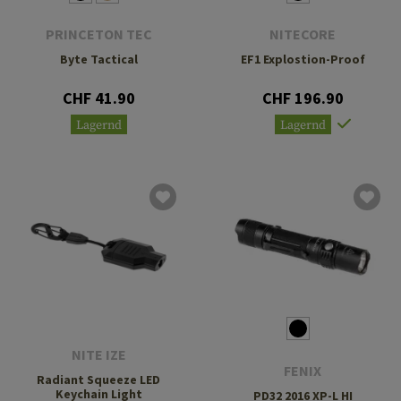
PRINCETON TEC
NITECORE
Byte Tactical
EF1 Explostion-Proof
CHF 41.90
CHF 196.90
Lagernd
Lagernd
NITE IZE
FENIX
Radiant Squeeze LED
Keychain Light
PD32 2016 XP-L HI