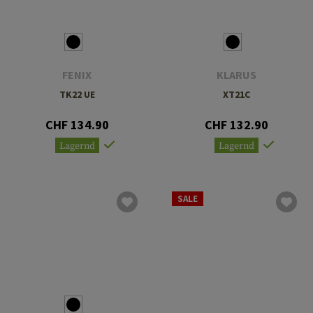
FENIX
KLARUS
TK22 UE
XT21C
CHF 134.90
CHF 132.90
Lagernd
Lagernd
SALE