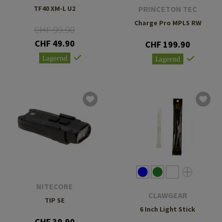
TF40 XM-L U2
PRINCETON TEC
Charge Pro MPLS RW
CHF 99.90
CHF 49.90
CHF 199.90
Lagernd
Lagernd
NITECORE
CLAWGEAR
TIP SE
6 Inch Light Stick
CHF 39.90