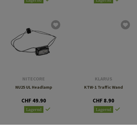
Lagernd
Lagernd
NITECORE
KLARUS
NU25 UL Headlamp
KTW-1 Traffic Wand
CHF 49.90
CHF 8.90
Lagernd
Lagernd