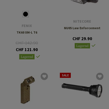
NITECORE
FENIX
NU05 Law Enforcement
TK60 XM-L T6
CHF 29.90
CHF 142.90
Lagernd
CHF 121.90
Lagernd
SALE